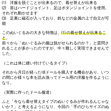
⑴ 洋服を脱ぐことが出来るので、着せ替えが出来る
⑵ 首はハードジョイント、足はボタンジョイントを使用。
それぞれ動かせます
⑶ 足裏に磁石が入っており、鉄などの金属の上で自立が可
能
このぬいぐるみの大きな特徴は、
⑴ の着せ替えが出来るこ
と
。
前々から「ぬいぐるみの服は脱がせられるのか？」と質問さ
れることが多かったのですが、中々難しく実現できませんで
した。
（これは体に縫い付けているタイプ）
それから月日が経った頃ドールを購入する機会があり、いつ
の間にか様々な本を読み漁ってドール用の洋服を作るように
なり。
（実際に作ったドール服達）
ふと「今なら着せ替えタイプのぬいぐるみが作れるんじゃな
いか？」と考えるようになり、今回の「手のひらサイズのぬ