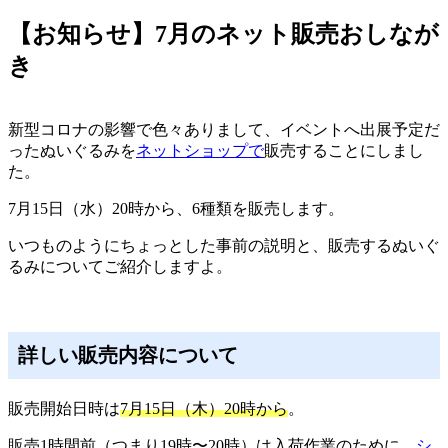
稿
日:
【お知らせ】7月のネット販売おしなが
き
新型コロナの影響で色々ありまして、イベントへ出展予定だ
ったぬいぐるみを
ネットショップで
販売することにしまし
た。
7月15日（水）20時から、6種類を販売します。
いつものようにちょっとした事前の説明と、販売するぬいぐ
るみについてご紹介しますよ。
詳しい販売内容について
販売開始日時は
7月15日（木）20時から
。
販売1時間前（つまり19時〜20時）は入荷作業のために、
シ