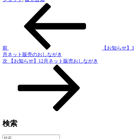
過
投
去
稿
の
投
ナ
稿
ビ
ゲ
前
【お知らせ】3
月ネット販売のおしながき
ー
次
次
【お知らせ】12月ネット販売おしながき
シ
の
投
ョ
稿
ン
検索
検