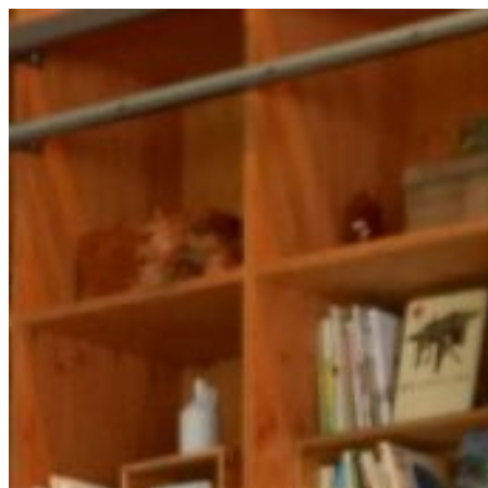
コ
ン
テ
ン
ツ
へ
ス
キ
ッ
プ