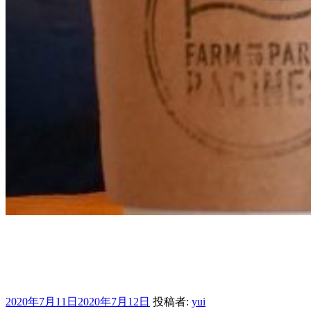
ヲチコチな日々
自分が作ったモノや、行ってみた場所を気まぐれにご紹介し
てます
投
2020年7月11日
2020年7月12日
投稿者:
yui